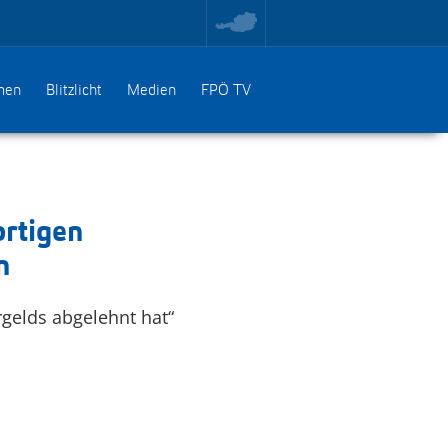
toggle
region
menu
men
Blitzlicht
Medien
FPÖ TV
ortigen
n
gelds abgelehnt hat“