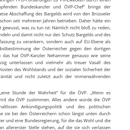
mpfenden Bundeskanzler und ÖVP-Chef“ bringe der
eise Abschaffung des Bargelds wird von den Brüsseler
n schon seit mehreren Jahren betrieben. Daher hätte ein
st gewusst, was zu tun ist: Nämlich nicht bloß zu reden,
ndeln und damit nicht nur den Schutz Bargelds und des
rfassung zu verankern, sondern auch auf EU-Ebene als
elbstbestimmung der Österreicher gegen den dortigen
au das hat ÖVP-Kanzler Nehammer genauso wie seine
ssig unterlassen und vielmehr als treuer Vasall des
 Kosten des Wohlstands und der sozialen Sicherheit der
ränität und nicht zuletzt auch der immerwährenden
 „eine Stunde der Wahrheit“ für die ÖVP. „Wenn es
ird die ÖVP zustimmen. Alles andere würde die ÖVP
altlosen Ankündigungspolitik und des politischen
he sie bei den Österreichern schon längst unten durch
ler und eine Bundesregierung, für die das Wohl und die
 allererster Stelle stehen, auf die sie sich verlassen