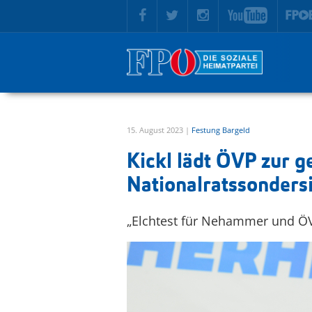
zur Hauptnavigation springen
zum Inhalt springen
15. August 2023 |
Festung Bargeld
Kickl lädt ÖVP zur 
Nationalratssonders
„Elchtest für Nehammer und ÖVP