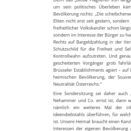
um sein politisches Überleben kä
Bevölkerung nichts: „Die scheibchenw
Eliten nicht erst seit gestern, sonder
freiheitlicher Volkskanzler schon läng
sondern im Interesse der Bürger zu ha
Rechts auf Bargeldzahlung in der Ve
Schutzschild für die Freiheit und S
Kontrollwahn aufzutreten. Und gen
gescheiterten Vorgänger grob fahrlä
Brüsseler Establishments agiert – auf
heimischen Bevölkerung, der Souve
Neutralität Österreichs.“
Eine Sondersitzung sei daher auch
Nehammer und Co. ernst ist, dann w
nämlich ein weiteres Mal der inh
Ideendiebstahls überführen, für welc
ist. Unsere Heimat braucht einen Kanz
Interessen der eigenen Bevölkerung an