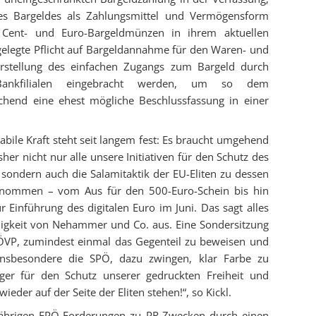
des Bargeldes als Zahlungsmittel und Vermögensform
 Cent- und Euro-Bargeldmünzen in ihrem aktuellen
tgelegte Pflicht auf Bargeldannahme für den Waren- und
herstellung des einfachen Zugangs zum Bargeld durch
ankfilialen eingebracht werden, um so dem
chend eine ehest mögliche Beschlussfassung in einer
stabile Kraft steht seit langem fest: Es braucht umgehend
her nicht nur alle unsere Initiativen für den Schutz des
 sondern auch die Salamitaktik der EU-Eliten zu dessen
genommen – vom Aus für den 500-Euro-Schein bis hin
Einführung des digitalen Euro im Juni. Das sagt alles
igkeit von Nehammer und Co. aus. Eine Sondersitzung
 ÖVP, zumindest einmal das Gegenteil zu beweisen und
insbesondere die SPÖ, dazu zwingen, klar Farbe zu
er für den Schutz unserer gedruckten Freiheit und
ieder auf der Seite der Eliten stehen!“, so Kickl.
gjährigen FPÖ-Forderungen zu PR-Zwecken durch einen