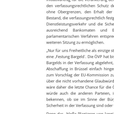
den verfassungsrechtlichen Schutz 
ohne Obergrenzen, den Erhalt der
Bestand, die verfassungsrechtlich fes
Dienstleistungsverkehr und die Sic
ausreichend Bankomaten und B
parlamentarischen Verfahren entspre
weiteren Sitzung zu ermöglichen.
„Nur für uns Freiheitliche als einzige 
eine ,Festung Bargeld´. Die ÖVP hat bis
Bargelds in der Verfassung abgelehnt,
Abschaffung in Brüssel einfach hin
zum Vorschlag der EU-Kommission zur 
über die nicht vorhandene Glaubwürd
wäre daher die letzte Chance für die
würde auch die anderen Parteien, 
bekennen, ob sie im Sinne der Bürg
Sicherheit in der Verfassung sind oder w
Denn das „bloße Plagiieren von lan