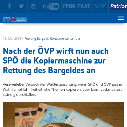
zur Hauptnavigation springen
zum Inhalt springen
Tog
ma
me
13. Mai 2024 |
Festung Bargeld
,
Konsumentenschutz
Nach der ÖVP wirft nun auch
SPÖ die Kopiermaschine zur
Rettung des Bargeldes an
Verzweifelter Versuch der Wählertäuschung, wenn SPÖ und ÖVP just im
Wahlkampf-Jahr freiheitliche Themen kopieren, aber beim Lackmustest
ständig durchfallen.