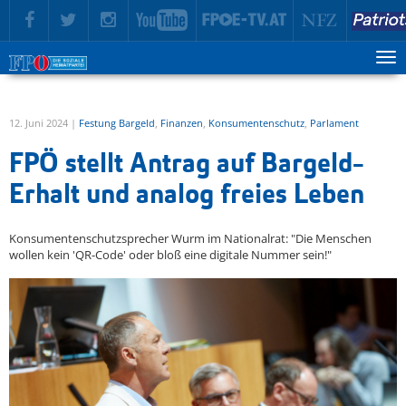
zur Hauptnavigation springen
zum Inhalt springen
Tog
ma
me
12. Juni 2024 |
Festung Bargeld
,
Finanzen
,
Konsumentenschutz
,
Parlament
FPÖ stellt Antrag auf Bargeld-
Erhalt und analog freies Leben
Konsumentenschutzsprecher Wurm im Nationalrat: "Die Menschen
wollen kein 'QR-Code' oder bloß eine digitale Nummer sein!"