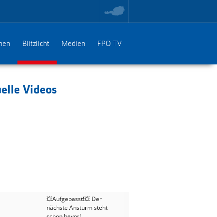
toggle
region
menu
men
Blitzlicht
Medien
FPÖ TV
elle Videos
💥Aufgepasst!💥 Der
nächste Ansturm steht
schon bevor!