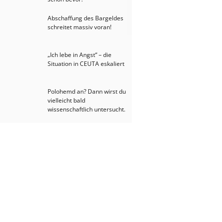
Abschaffung des Bargeldes
schreitet massiv voran!
„Ich lebe in Angst“ – die
Situation in CEUTA eskaliert
Polohemd an? Dann wirst du
vielleicht bald
wissenschaftlich untersucht.
Ceuta eskaliert – Susanne
Fürst zieht Bilanz!
Lieber ORF, wir müssen
reden!
„Urlaubsflüge nach
Damaskus“ - Diese Meldung
sorgt für mächtig Zündstoff!