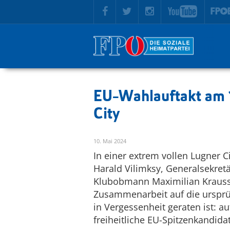
zur Hauptnavigation springen
zum Inhalt springen
EU-Wahlauftakt am 1
City
10. Mai 2024
In einer extrem vollen Lugner C
Harald Vilimksy, Generalsekret
Klubobmann Maximilian Krauss s
Zusammenarbeit auf die ursprün
in Vergessenheit geraten ist: au
freiheitliche EU-Spitzenkandidat