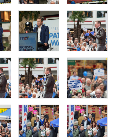
8
9
10