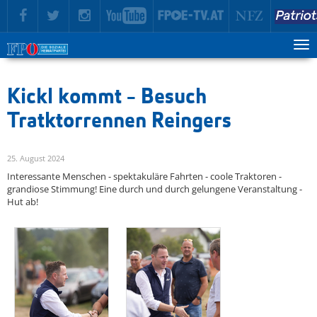
zur Hauptnavigation springen
zum Inhalt springen
Tog
ma
me
Kickl kommt - Besuch
Tratktorrennen Reingers
25. August 2024
Interessante Menschen - spektakuläre Fahrten - coole Traktoren -
grandiose Stimmung! Eine durch und durch gelungene Veranstaltung -
Hut ab!