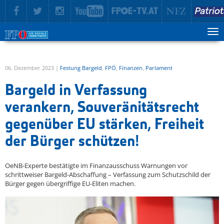
zur Hauptnavigation springen
zum Inhalt springen
Tog
ma
me
06. Dezember 2023 |
Festung Bargeld
,
FPÖ
,
Finanzen
,
Parlament
Bargeld in Verfassung
verankern, Souveränitätsrecht
gegenüber EU stärken, Freiheit
der Bürger schützen!
OeNB-Experte bestätigte im Finanzausschuss Warnungen vor
schrittweiser Bargeld-Abschaffung – Verfassung zum Schutzschild der
Bürger gegen übergriffige EU-Eliten machen.